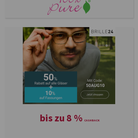
bis zu
8
%