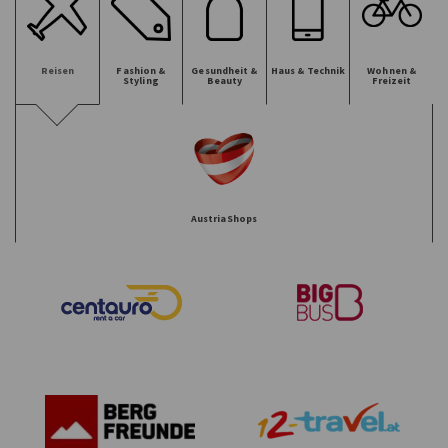
Reisen
Fashion &
Gesundheit &
Haus & Technik
Wohnen &
Styling
Beauty
Freizeit
AustriaShops