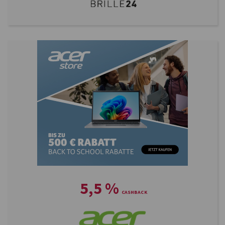
5,5
%