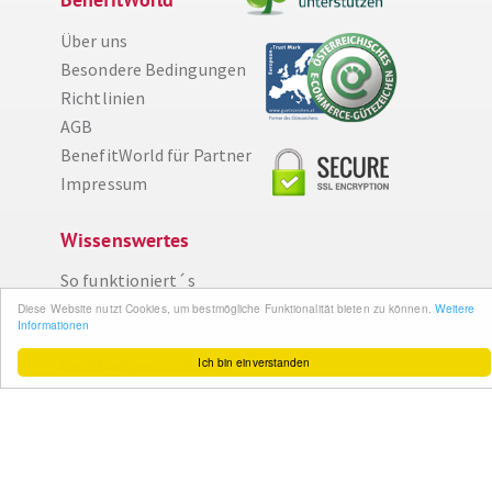
Über uns
Besondere Bedingungen
Richtlinien
AGB
BenefitWorld für Partner
Impressum
Wissenswertes
So funktioniert´s
Gut zu wissen
Diese Website nutzt Cookies, um bestmögliche Funktionalität bieten zu können.
Weitere
Informationen
FAQ
Ich bin einverstanden
Cashback maximieren
Datenschutz
Service & Support