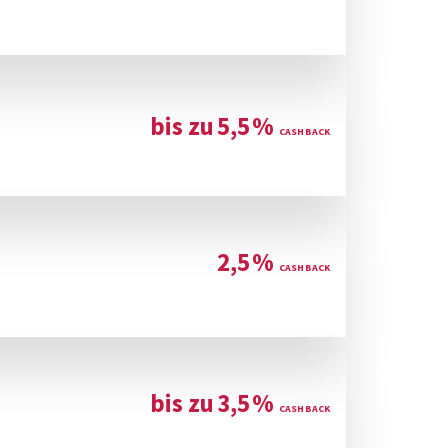
bis zu
5,5
%
2,5
%
bis zu
3,5
%