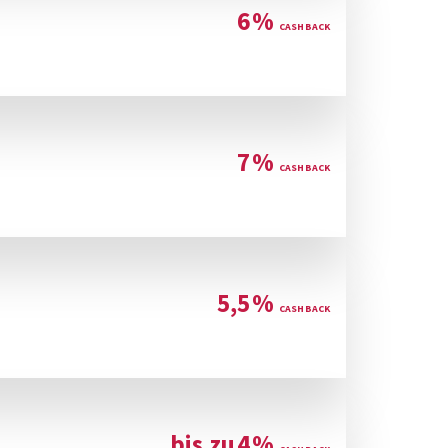
6
%
7
%
5,5
%
bis zu
4
%