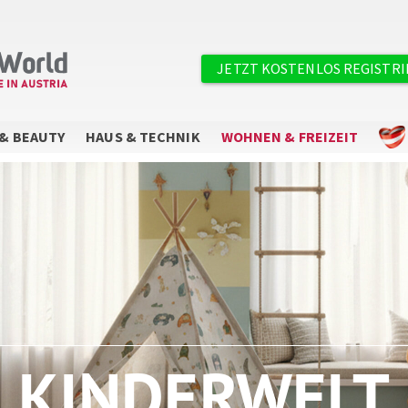
×
Benutzermenü
JETZT KOSTENLOS REGISTR
& BEAUTY
HAUS & TECHNIK
WOHNEN & FREIZEIT
Sie wollen keine Angebote mehr
verpassen?
Abonnieren Sie unseren Newsletter.
KINDERWELT