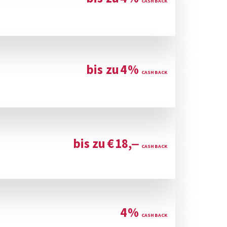
bis zu
4
%
bis zu
€
18,‒
4
%