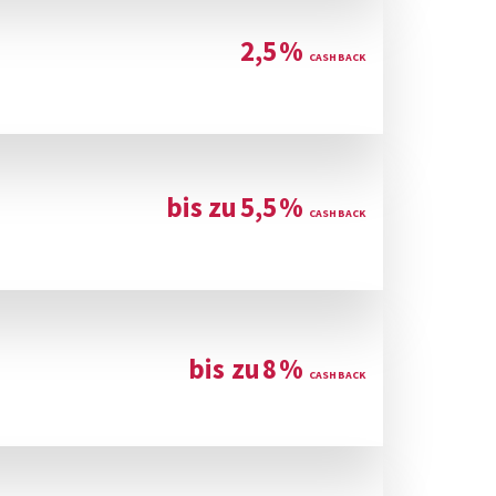
2,5
%
bis zu
5,5
%
bis zu
8
%