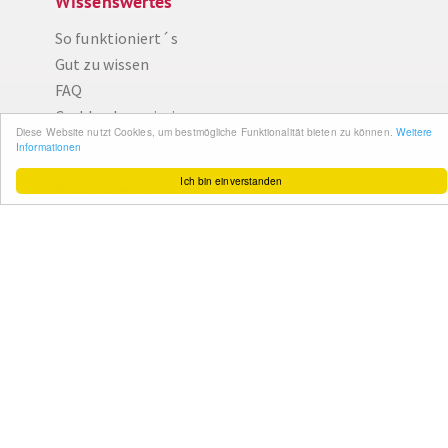
Wissenswertes
Diese Website nutzt Cookies, um bestmögliche Funktionalität bieten zu können.
So funktioniert´s
Weitere Informationen
Gut zu wissen
Ich bin einverstanden
FAQ
Cashback maximieren
Datenschutz
Service & Support
Ihr Feedback
Kontakt
Zum Newsletter
anmelden