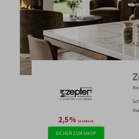
Z
Ho
Sc
Ha
2,5
%
SICHER ZUM SHOP