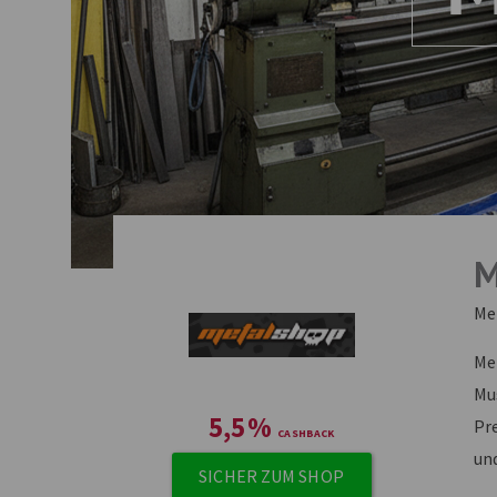
M
Me
Me
Mu
5,5
%
Pr
un
SICHER ZUM SHOP