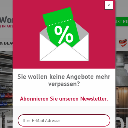
×
Benutzermenü
JETZT KOSTENLOS REGISTR
& BEAUTY
HAUS & TECHNIK
WOHNEN & FREIZEIT
Sie wollen keine Angebote mehr
verpassen?
Abonnieren Sie unseren Newsletter.
ETALSHOP.C