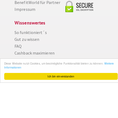
BenefitWorld für Partner
Impressum
Wissenswertes
So funktioniert´s
Diese Website nutzt Cookies, um bestmögliche Funktionalität bieten zu können.
Weitere Informationen
Gut zu wissen
FAQ
Ich bin einverstanden
Cashback maximieren
Datenschutz
Service & Support
Ihr Feedback
Kontakt
Zum Newsletter
anmelden