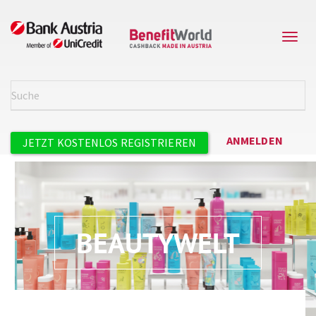
Direkt
zum
Navi
Inhalt
aktiv
Suche
SUCH
Benutzermenü
ANMELDEN
JETZT KOSTENLOS REGISTRIEREN
BEAUTYWELT