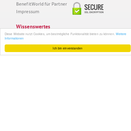
BenefitWorld für Partner
Impressum
Wissenswertes
Diese Website nutzt Cookies, um bestmögliche Funktionalität bieten zu können.
Weitere
So funktioniert´s
Informationen
Gut zu wissen
Ich bin einverstanden
FAQ
Cashback maximieren
Datenschutz
Service & Support
Ihr Feedback
Kontakt
Zum Newsletter
anmelden