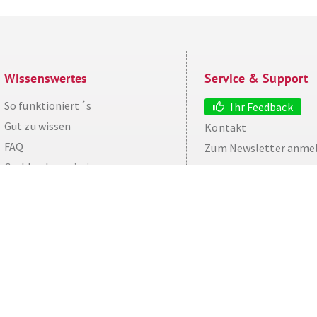
Wissenswertes
Service & Support
So funktioniert´s
Ihr Feedback
Gut zu wissen
Kontakt
aw
FAQ
Zum Newsletter anme
Cashback maximieren
Datenschutz