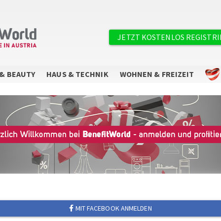
×
Benutzermenü
JETZT KOSTENLOS REGISTR
& BEAUTY
HAUS & TECHNIK
WOHNEN & FREIZEIT
Sie wollen keine Angebote mehr
verpassen?
Abonnieren Sie unseren Newsletter.
MIT FACEBOOK ANMELDEN