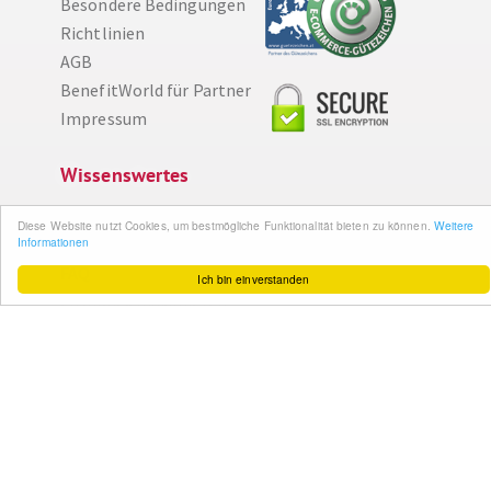
Besondere Bedingungen
Richtlinien
AGB
BenefitWorld für Partner
Impressum
Diese Website nutzt Cookies, um bestmögliche Funktionalität bieten zu können.
Weitere Informationen
Wissenswertes
Ich bin einverstanden
So funktioniert´s
Gut zu wissen
FAQ
Cashback maximieren
Datenschutz
Service & Support
Ihr Feedback
Kontakt
Zum Newsletter