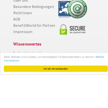
Über uns
Besondere Bedingungen
Richtlinien
AGB
BenefitWorld für Partner
Impressum
Wissenswertes
So funktioniert´s
Diese Website nutzt Cookies, um bestmögliche Funktionalität bieten zu können.
Weitere
Gut zu wissen
Informationen
FAQ
Ich bin einverstanden
Cashback maximieren
Datenschutz
Service & Support
Ihr Feedback
Kontakt