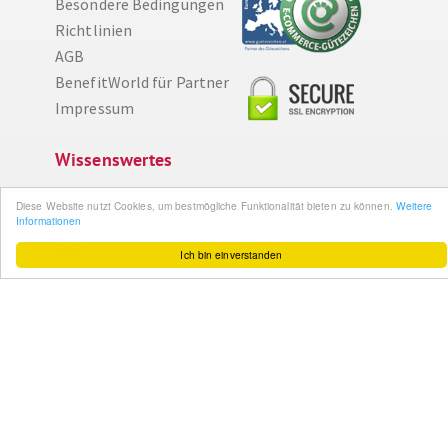
Besondere Bedingungen
Richtlinien
AGB
BenefitWorld für Partner
Impressum
Diese Website nutzt Cookies, um bestmögliche Funktionalität bieten zu können.
Weitere Informationen
Wissenswertes
Ich bin einverstanden
So funktioniert´s
Gut zu wissen
FAQ
Cashback maximieren
Datenschutz
Service & Support
Ihr Feedback
Kontakt
Zum Newsletter