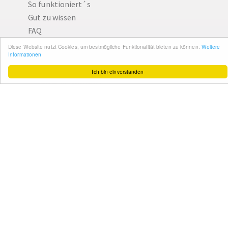
So funktioniert´s
Gut zu wissen
FAQ
Cashback maximieren
Diese Website nutzt Cookies, um bestmögliche Funktionalität bieten zu können.
Weitere
Informationen
Datenschutz
Ich bin einverstanden
Service & Support
Ihr Feedback
Kontakt
Zum Newsletter
anmelden