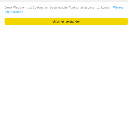
Wissenswertes
So funktioniert´s
Gut zu wissen
FAQ
Cashback maximieren
Datenschutz
Service & Support
Ihr Feedback
Kontakt
Zum Newsletter
anmelden