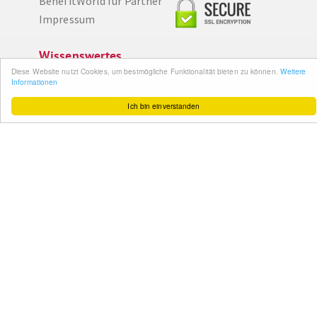
BenefitWorld für Partner
Impressum
Wissenswertes
Diese Website nutzt Cookies, um bestmögliche Funktionalität bieten zu können.
Weitere
So funktioniert´s
Informationen
Gut zu wissen
Ich bin einverstanden
FAQ
Cashback maximieren
Datenschutz
Service & Support
Ihr Feedback
Kontakt
Zum Newsletter
anmelden