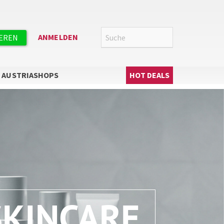
Suche
SUCHE
ANMELDEN
IEREN
Hauptnavigation
AUSTRIASHOPS
HOT DEALS
SKINCARE