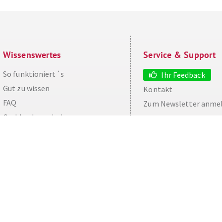
Wissenswertes
Service & Support
So funktioniert´s
Ihr Feedback
Gut zu wissen
Kontakt
aw
FAQ
Zum Newsletter anme
Cashback maximieren
Datenschutz