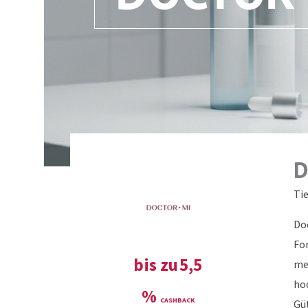
D
Ti
Doc
Fo
bis zu
5,5
me
ho
%
Gü