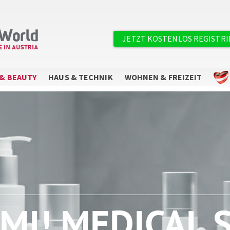
×
Benutzermenü
JETZT KOSTENLOS REGISTR
& BEAUTY
HAUS & TECHNIK
WOHNEN & FREIZEIT
Sie wollen keine Angebote mehr
verpassen?
Abonnieren Sie unseren Newsletter.
MI! MEDICAL 