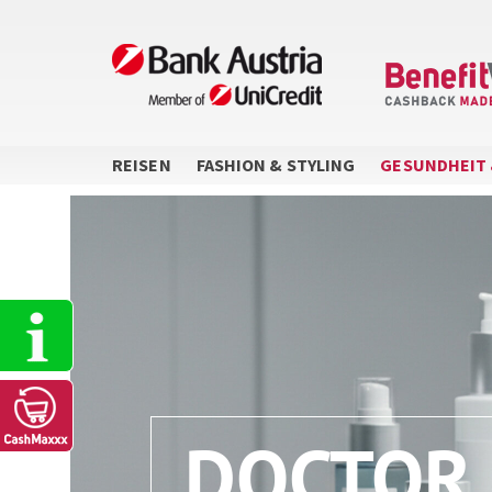
Direkt
zum
Inhalt
REISEN
FASHION & STYLING
GESUNDHEIT 
Sidebar
Menu
DOCTOR 