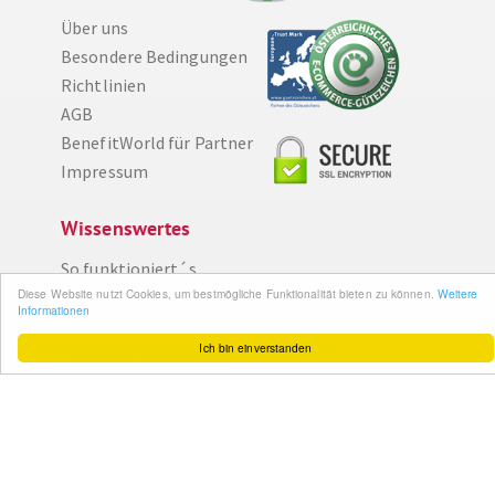
Über uns
Besondere Bedingungen
Richtlinien
AGB
BenefitWorld für Partner
Impressum
Diese Website nutzt Cookies, um bestmögliche Funktionalität bieten zu können.
Weitere Informationen
Wissenswertes
Ich bin einverstanden
So funktioniert´s
Gut zu wissen
FAQ
Cashback maximieren
Datenschutz
Service & Support
Ihr Feedback