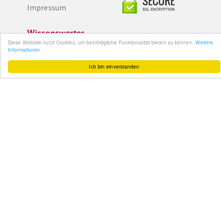
Impressum
Wissenswertes
Diese Website nutzt Cookies, um bestmögliche Funktionalität bieten zu können.
Weitere
Informationen
So funktioniert´s
Gut zu wissen
Ich bin einverstanden
FAQ
Cashback maximieren
Datenschutz
Service & Support
Ihr Feedback
Kontakt
Zum Newsletter
anmelden