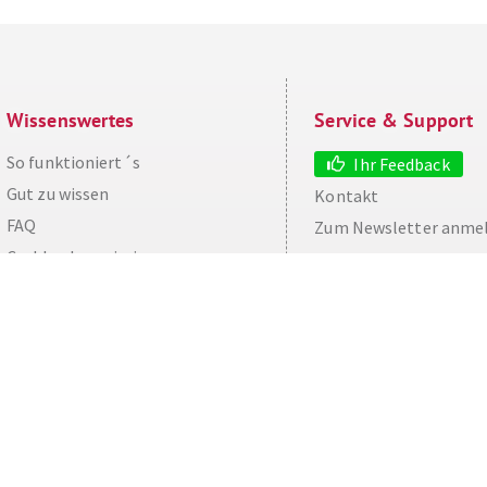
Wissenswertes
Service & Support
So funktioniert´s
Ihr Feedback
Gut zu wissen
Kontakt
aw
FAQ
Zum Newsletter anme
Cashback maximieren
Datenschutz