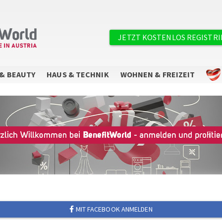
×
Benutzermenü
JETZT KOSTENLOS REGISTR
& BEAUTY
HAUS & TECHNIK
WOHNEN & FREIZEIT
Sie wollen keine Angebote mehr
verpassen?
Abonnieren Sie unseren Newsletter.
MIT FACEBOOK ANMELDEN