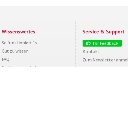
Wissenswertes
Service & Support
So funktioniert´s
Ihr Feedback
Gut zu wissen
Kontakt
aw
FAQ
Zum Newsletter anme
Cashback maximieren
Datenschutz