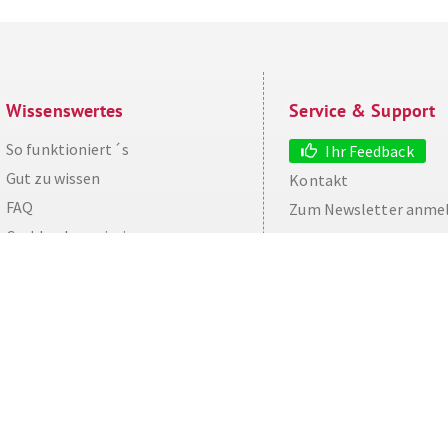
Wissenswertes
Service & Support
So funktioniert´s
Ihr Feedback
Gut zu wissen
Kontakt
aw
FAQ
Zum Newsletter anme
Cashback maximieren
Datenschutz